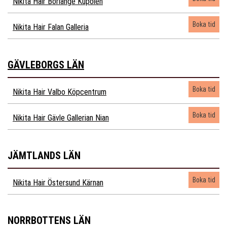
Nikita Hair Borlänge Kupolen
Boka tid
Nikita Hair Falan Galleria
GÄVLEBORGS LÄN
Boka tid
Nikita Hair Valbo Köpcentrum
Boka tid
Nikita Hair Gävle Gallerian Nian
JÄMTLANDS LÄN
Boka tid
Nikita Hair Östersund Kärnan
NORRBOTTENS LÄN