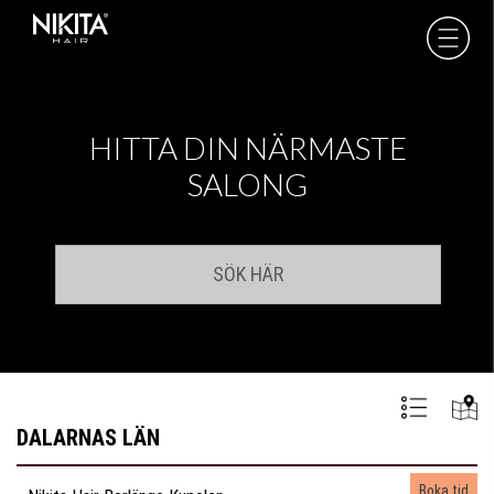
Skip
Skip
Skip
to
to
to
Nikita
Hair
primary
main
footer
-
navigation
content
HITTA DIN NÄRMASTE
SALONG
DALARNAS LÄN
Boka tid