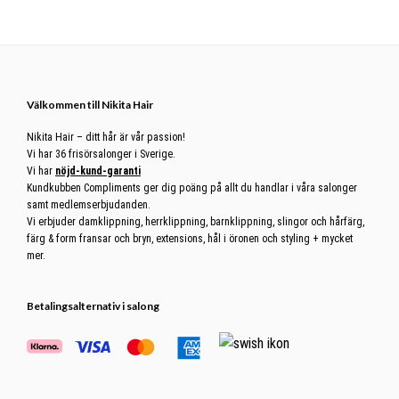
Footer
Välkommen till Nikita Hair
Nikita Hair – ditt hår är vår passion!
Vi har 36 frisörsalonger i Sverige.
Vi har
nöjd-kund-garanti
Kundkubben Compliments ger dig poäng på allt du handlar i våra salonger
samt medlemserbjudanden.
Vi erbjuder damklippning, herrklippning, barnklippning, slingor och hårfärg,
färg & form fransar och bryn, extensions, hål i öronen och styling + mycket
mer.
Betalingsalternativ i salong