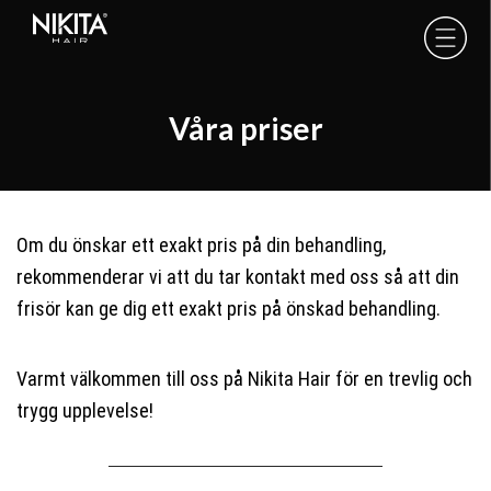
Skip
Skip
Skip
to
to
to
Nikita
Hair
primary
main
footer
-
navigation
content
Våra priser
Om du önskar ett exakt pris på din behandling,
rekommenderar vi att du tar kontakt med oss så att din
frisör kan ge dig ett exakt pris på önskad behandling.
Varmt välkommen till oss på Nikita Hair för en trevlig och
trygg upplevelse!