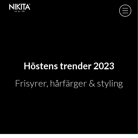
Skip
Skip
Skip
to
to
to
Nikita
Hair
primary
main
footer
-
navigation
content
Höstens trender 2023
Frisyrer, hårfärger & styling