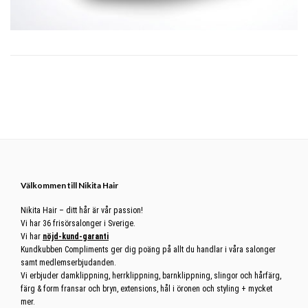
Footer
Välkommen till Nikita Hair
Nikita Hair – ditt hår är vår passion!
Vi har 36 frisörsalonger i Sverige.
Vi har
nöjd-kund-garanti
Kundkubben Compliments ger dig poäng på allt du handlar i våra salonger
samt medlemserbjudanden.
Vi erbjuder damklippning, herrklippning, barnklippning, slingor och hårfärg,
färg & form fransar och bryn, extensions, hål i öronen och styling + mycket
mer.