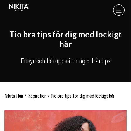
Skip
Skip
Skip
to
to
to
Nikita
Hair
primary
main
footer
-
navigation
content
Tio bra tips för dig med lockigt
hår
Frisyr och håruppsättning
Hårtips
Nikita Hair
/
Inspiration
/
Tio bra tips för dig med lockigt hår