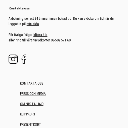
Kontakta oss
Avbokning senast 24 timmar innan bokad tid. Du kan avboka din tid när du
loggat in på
min sida
.
För övriga frågor
klicka här
eller ring till vårt huvudkontor
08-502 571 60
KONTAKTA OSS
PRESS OCH MEDIA
OM NIKITA HAIR
KLIPPKORT
PRESENTKORT