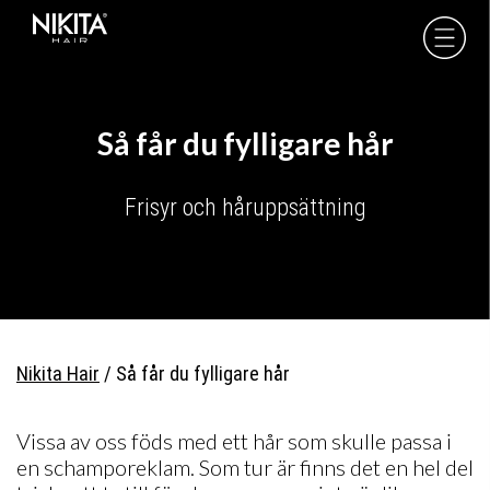
Skip
Skip
Skip
to
to
to
Nikita
Hair
primary
main
footer
-
navigation
content
Så får du fylligare hår
Frisyr och håruppsättning
Nikita Hair
/
Så får du fylligare hår
Vissa av oss föds med ett hår som skulle passa i
en schamporeklam. Som tur är finns det en hel del