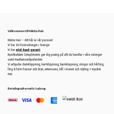
Footer
Välkommen till Nikita Hair
Nikita Hair – ditt hår är vår passion!
Vi har 36 frisörsalonger i Sverige.
Vi har
nöjd-kund-garanti
Kundkubben Compliments ger dig poäng på allt du handlar i våra salonger
samt medlemserbjudanden.
Vi erbjuder damklippning, herrklippning, barnklippning, slingor och hårfärg,
färg & form fransar och bryn, extensions, hål i öronen och styling + mycket
mer.
Betalingsalternativ i salong