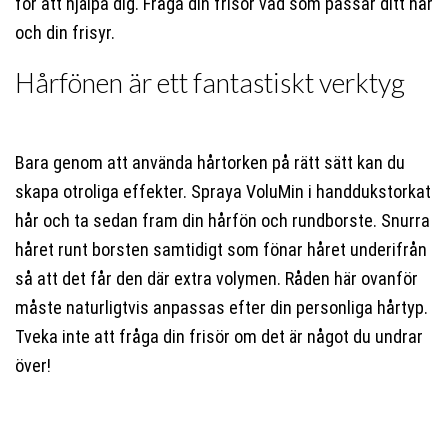
för att hjälpa dig. Fråga din frisör vad som passar ditt hår
och din frisyr.
Hårfönen är ett fantastiskt verktyg
Bara genom att använda hårtorken på rätt sätt kan du
skapa otroliga effekter. Spraya VoluMin i handdukstorkat
hår och ta sedan fram din hårfön och rundborste. Snurra
håret runt borsten samtidigt som fönar håret underifrån
så att det får den där extra volymen. Råden här ovanför
måste naturligtvis anpassas efter din personliga hårtyp.
Tveka inte att fråga din frisör om det är något du undrar
över!