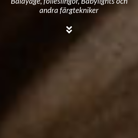
Balayage, folieslingor, Babylights och
andra färgtekniker