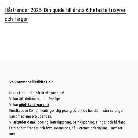
Hårtrender 2025: Din guide till årets 6 hetaste frisyrer
och färger
Footer
Välkommen till Nikita Hair
Nikita Hair – ditt hår är vår passion!
Vi har 36 frisörsalonger i Sverige.
Vi har
nöjd-kund-garanti
Kundkubben Compliments ger dig poäng på allt du handlar i våra salonger
samt medlemserbjudanden.
Vi erbjuder damklippning, herrklippning, barnklippning, slingor och hårfärg,
färg & form fransar och bryn, extensions, hål i öronen och styling + mycket
mer.