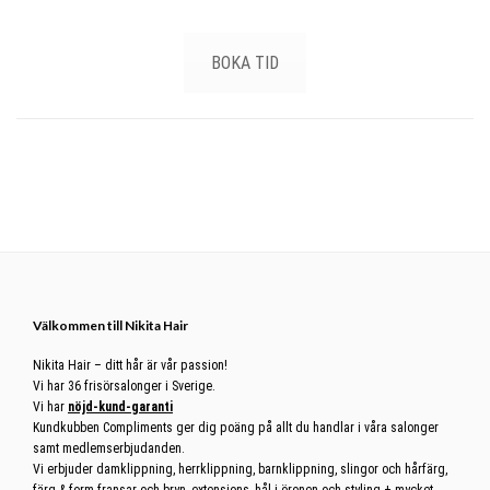
BOKA TID
Footer
Välkommen till Nikita Hair
Nikita Hair – ditt hår är vår passion!
Vi har 36 frisörsalonger i Sverige.
Vi har
nöjd-kund-garanti
Kundkubben Compliments ger dig poäng på allt du handlar i våra salonger
samt medlemserbjudanden.
Vi erbjuder damklippning, herrklippning, barnklippning, slingor och hårfärg,