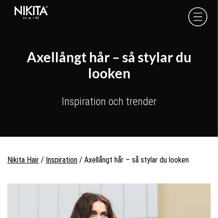
Skip
Skip
Skip
to
to
to
Nikita
Hair
primary
main
footer
-
navigation
content
Axellångt hår – så stylar du
looken
Inspiration och trender
Nikita Hair
/
Inspiration
/
Axellångt hår – så stylar du looken