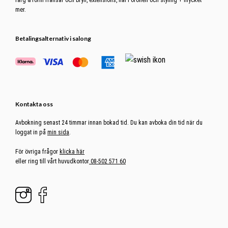
färg & form fransar och bryn, extensions, hål i öronen och styling + mycket
mer.
Betalingsalternativ i salong
Kontakta oss
Avbokning senast 24 timmar innan bokad tid. Du kan avboka din tid när du
loggat in på
min sida
.
För övriga frågor
klicka här
eller ring till vårt huvudkontor
08-502 571 60