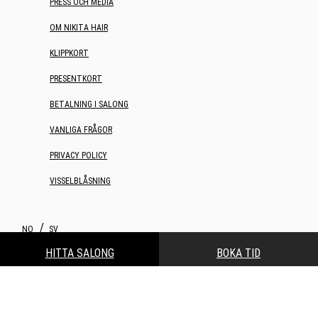
PRESS OCH MEDIA
OM NIKITA HAIR
KLIPPKORT
PRESENTKORT
BETALNING I SALONG
VANLIGA FRÅGOR
PRIVACY POLICY
VISSELBLÅSNING
NO
SV
HITTA SALONG
BOKA TID
Webdesign og webutvikling av Increo