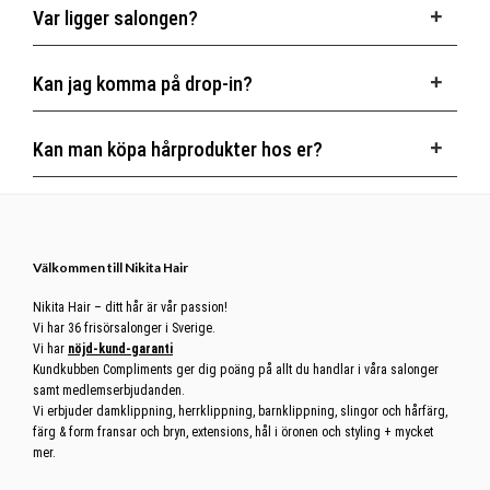
Var ligger salongen?
Du
hittar
oss
i
Farsta
Centrum
på
plan
Kan jag komma på drop-in?
2
ovanför
Flying Tiger,
bredvid
Lekia
och
Partyland
,
Kan man köpa hårprodukter hos er?
mitt
emot
Deichmann.
Footer
Välkommen till Nikita Hair
Nikita Hair – ditt hår är vår passion!
Vi har 36 frisörsalonger i Sverige.
Vi har
nöjd-kund-garanti
Kundkubben Compliments ger dig poäng på allt du handlar i våra salonger
samt medlemserbjudanden.
Vi erbjuder damklippning, herrklippning, barnklippning, slingor och hårfärg,
färg & form fransar och bryn, extensions, hål i öronen och styling + mycket
mer.