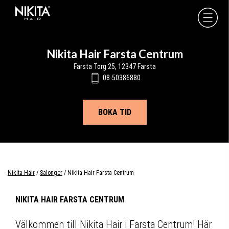
Skip
Skip
Skip
to
to
to
Nikita
Hair
primary
main
footer
-
navigation
content
Nikita Hair Farsta Centrum
Farsta Torg 25, 12347 Farsta
08-50386880
BOKA TID
Nikita Hair
/
Salonger
/
Nikita Hair Farsta Centrum
NIKITA HAIR FARSTA CENTRUM
Välkommen till Nikita Hair i Farsta Centrum! Här