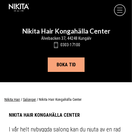
Skip
Skip
Skip
to
to
to
Nikita
Hair
primary
main
footer
-
navigation
content
Nikita Hair Kongahälla Center
Älvebacken 37, 44248 Kungälv
0303-17100
BOKA TID
Nikita Hair
/
Salonger
/
Nikita Hair Kongahälla Center
NIKITA HAIR KONGAHÄLLA CENTER
I vår helt nybyggda salong kan du njuta av en rad