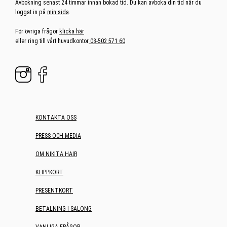
Avbokning senast 24 timmar innan bokad tid. Du kan avboka din tid när du
loggat in på
min sida
.
För övriga frågor
klicka här
eller ring till vårt huvudkontor
08-502 571 60
KONTAKTA OSS
PRESS OCH MEDIA
OM NIKITA HAIR
KLIPPKORT
PRESENTKORT
BETALNING I SALONG