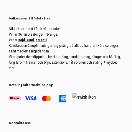
Footer
Välkommen till Nikita Hair
Nikita Hair – ditt hår är vår passion!
Vi har 36 frisörsalonger i Sverige.
Vi har
nöjd-kund-garanti
Kundkubben Compliments ger dig poäng på allt du handlar i våra salonger
samt medlemserbjudanden.
Vi erbjuder damklippning, herrklippning, barnklippning, slingor och hårfärg,
färg & form fransar och bryn, extensions, hål i öronen och styling + mycket
mer.
Betalingsalternativ i salong
Kontakta oss