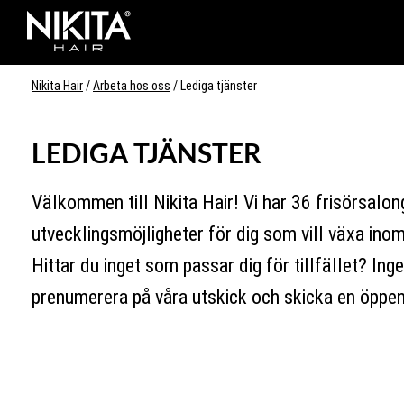
Skip
Skip
Skip
to
to
to
Nikita
primary
main
footer
Hair
Nikita Hair
/
Arbeta hos oss
/
Lediga tjänster
navigation
content
-
LEDIGA TJÄNSTER
Välkommen till Nikita Hair! Vi har 36 frisörsalon
utvecklingsmöjligheter för dig som vill växa inom 
Hittar du inget som passar dig för tillfället? Ing
prenumerera på våra utskick och skicka en öppen