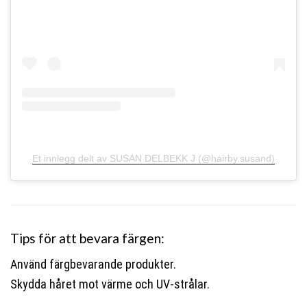
Et innlegg delt av SUSAN DELBEKK J (@hairby.susand)
Tips för att bevara färgen:
Använd färgbevarande produkter.
Skydda håret mot värme och UV-strålar.