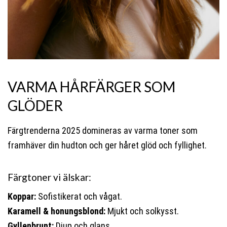
VARMA HÅRFÄRGER SOM
GLÖDER
Färgtrenderna 2025 domineras av varma toner som
framhäver din hudton och ger håret glöd och fyllighet.
Färgtoner vi älskar:
Koppar:
Sofistikerat och vågat.
Karamell & honungsblond:
Mjukt och solkysst.
Gyllenbrunt:
Djup och glans.