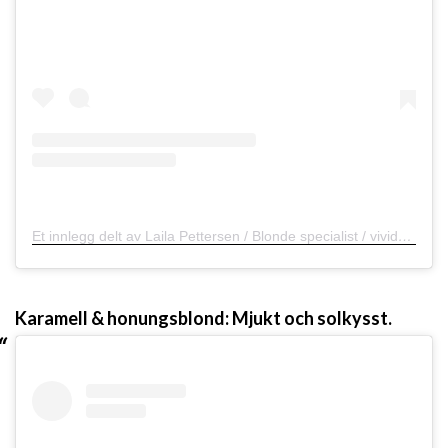
Et innlegg delt av Laila Pettersen / Blonde specialist / vivids / pastels (@lailapettersenhair)
Karamell & honungsblond: Mjukt och solkysst.