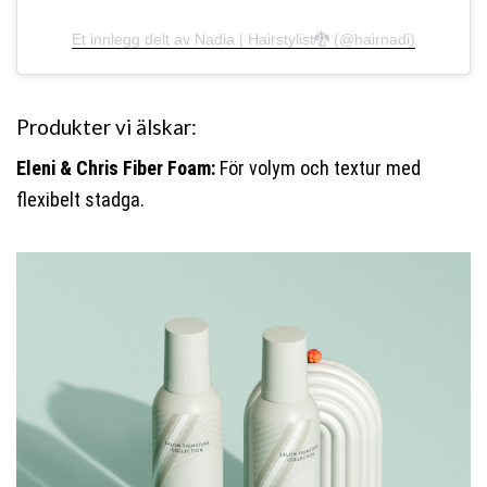
Et innlegg delt av Nadia | Hairstylist🐉 (@hairnadi)
Produkter vi älskar:
Eleni & Chris Fiber Foam:
För volym och textur med
flexibelt stadga.